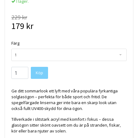
I lager.
229 kr
179 kr
Färg
1
Ge ditt sommarlook ett lyft med våra populära fyrkantiga
solglasögon – perfekta för både sport och fritid. De
spegelfärgade linserna ger inte bara en skarp look utan
också fullt UV400-skydd för dina ögon.
Tillverkade i slitstark acryl med komfort i fokus – dessa
glasögon sitter skönt oavsett om du är på stranden, fiskar,
kör eller bara njuter av solen.