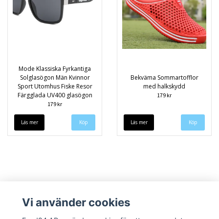
Mode Klassiska Fyrkantiga
Solglasögon Män Kvinnor
Bekväma Sommartofflor
Sport Utomhus Fiske Resor
med halkskydd
Färgglada UV400 glasögon
179 kr
179 kr
Läs mer
Köp
Läs mer
Köp
Vi använder cookies