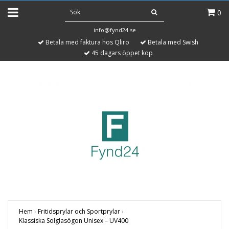
0
info@fynd24.se
Betala med faktura hos Qliro
Betala med Swish
45 dagars öppet köp
Hem
›
Fritidsprylar och Sportprylar
›
Klassiska Solglasögon Unisex – UV400