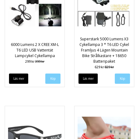
Superstark 5000 Lumens X3
6000 Lumens 2 X CREE XM-L
Cykellampa 3 * T6 LED Cykel
T6 LED USB Vattentät
Framljus 4 Lägen Mountain
Lampcykel Cykellampa
Bike Strålkastare + 18650
Batteripaket
299 kr
399 kr
629 kr
829 kr
Läs mer
Läs mer
Köp