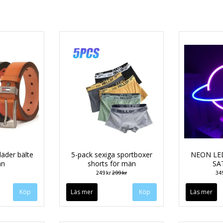
äder bälte
5-pack sexiga sportboxer
NEON LE
än
shorts för män
SA
249 kr
299 kr
34
Köp
Läs mer
Köp
Läs mer