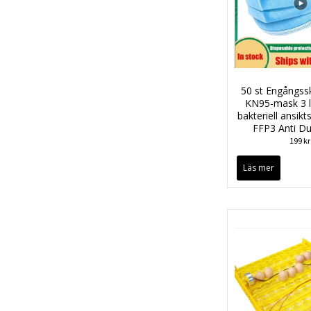
50 st Engångs
KN95-mask 3 l
bakteriell ansik
FFP3 Anti D
199 kr
Läs mer