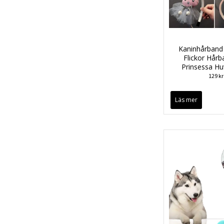
Kaninhårband
Flickor Hår
Prinsessa H
129 kr
Läs mer