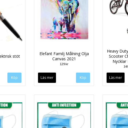
Heavy Duty
Elefant Familj Målning Olja
ktrisk stöt
Scooter C
Canvas 2021
Nycklar
129 kr
34
Läs mer
Läs mer