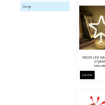
Övrigt
NEON LED N
STJÄR
349 kr
399
Läs mer