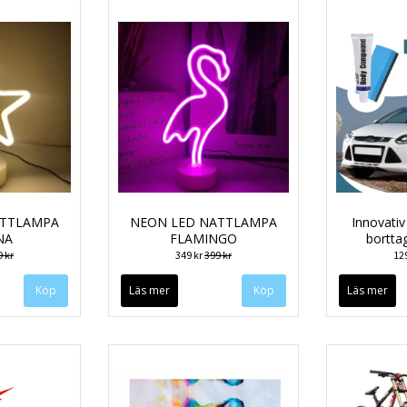
ATTLAMPA
NEON LED NATTLAMPA
Innovativ
NA
FLAMINGO
bortta
 kr
349 kr
399 kr
12
Läs mer
Läs mer