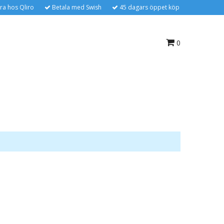
ra hos Qliro
Betala med Swish
45 dagars öppet köp
0