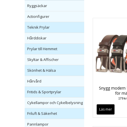
Ryggsäckar
Actionfigurer
Teknik Prylar
Hårddiskar
Prylar till Hemmet
Skyltar & Affischer
Skönhet & Hälsa
Hårvård
Snygg modern l
Fritids & Sportprylar
för m
179 kr
Cykellampor och Cykelbelysning
Läs mer
Friluft & Säkerhet
Pannlampor