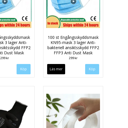
gångsskyddsmask
100 st Engångsskyddsmask
 3 lager Anti-
KN95-mask 3 lager Anti-
ansiktsskydd FFP2
bakteriell ansiktsskydd FFP2
ti Dust Mask
FFP3 Anti Dust Mask
299 kr
299 kr
Läs mer