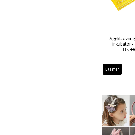
Äggkläcknin
inkubator -
499 kr
899
Läs mer