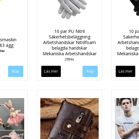
10 par PU Nitril
10 pa
Säkerhetsbeläggning
Säkerhe
gsmaskin
Arbetshandskar Nitrilfoam
Arbetshand
 63 ägg
belagda handskar
belag
 kr
Mekaniska Arbetshandskar
Mekaniska
299 kr
Läs mer
Köp
Läs mer