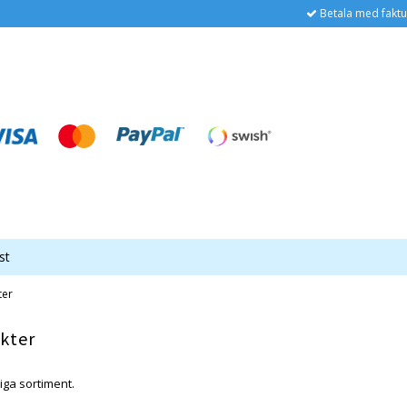
Betala med faktu
st
ter
kter
riga sortiment.