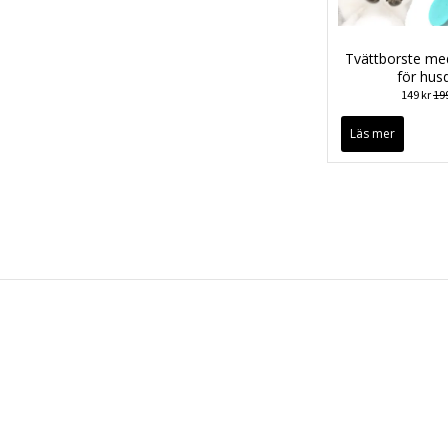
Tvättborste me
för hus
149 kr
199
Läs mer