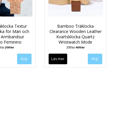
äklocka Textur
Bamboo Träklocka
cka för Män och
Clearance Wooden Leather
r Armbandsur
Kvartsklocka Quartz
io Feminino
Wristwatch Mode
9 kr
299 kr
399 kr
499 kr
Köp
Läs mer
Köp