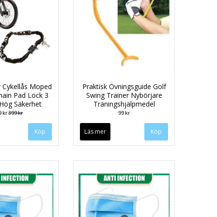
 Cykellås Moped
Praktisk Övningsguide Golf
hain Pad Lock 3
Swing Trainer Nybörjare
 Hög Säkerhet
Träningshjälpmedel
9 kr
399 kr
99 kr
Läs mer