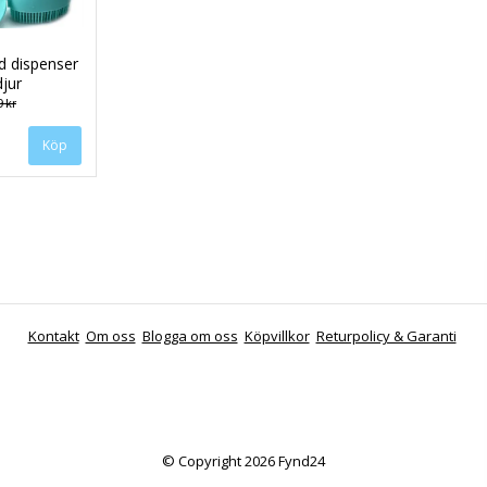
d dispenser
djur
 kr
Köp
Kontakt
Om oss
Blogga om oss
Köpvillkor
Returpolicy & Garanti
© Copyright 2026 Fynd24