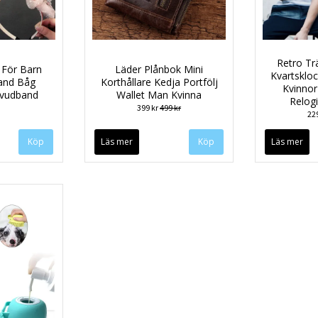
Retro Tr
 För Barn
Läder Plånbok Mini
Kvartsklo
band Båg
Korthållare Kedja Portfölj
Kvinno
uvudband
Wallet Man Kvinna
Relog
399 kr
499 kr
22
Köp
Läs mer
Köp
Läs mer