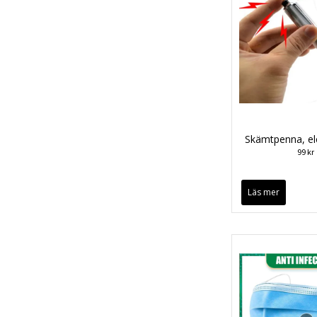
Skämtpenna, ele
99 kr
Läs mer