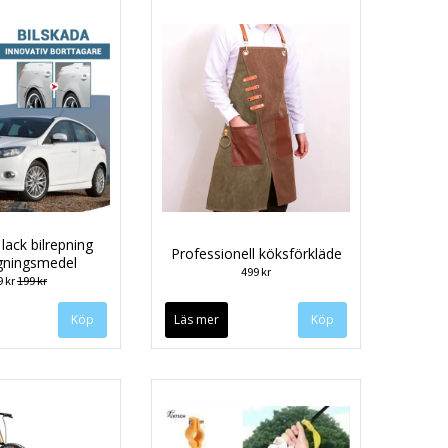
 lack bilrepning
Professionell köksförkläde
gningsmedel
499 kr
9 kr
199 kr
Läs mer
Köp