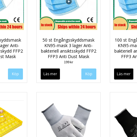
skyddsmask
50 st Engångsskyddsmask
100 st En
ager Anti-
KN95-mask 3 lager Anti-
KN95-mask
tsskydd FFP2
bakteriell ansiktsskydd FFP2
bakteriell 
ust Mask
FFP3 Anti Dust Mask
FFP3 An
199 kr
Läs mer
Läs mer