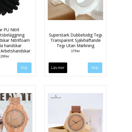
r PU Nitril
tsbeläggning
Superstark Dubbelsidig Tejp
skar Nitrilfoam
Transparent Självhäftande
da handskar
Tejp Utan Märkning
 Arbetshandskar
179 kr
299 kr
Köp
Läs mer