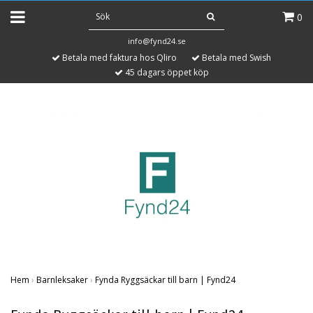
0
info@fynd24.se
Betala med faktura hos Qliro
Betala med Swish
45 dagars öppet köp
Hem
›
Barnleksaker
›
Fynda Ryggsäckar till barn | Fynd24