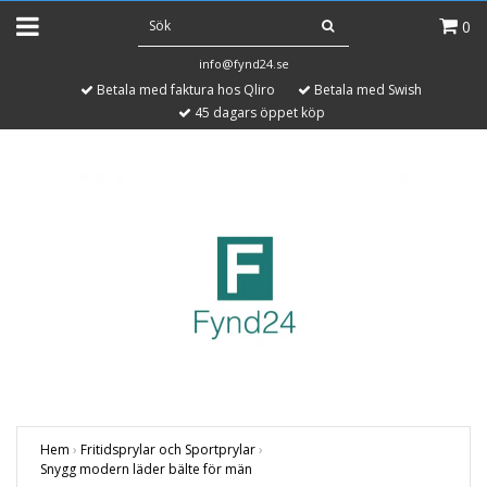
0
info@fynd24.se
Betala med faktura hos Qliro
Betala med Swish
45 dagars öppet köp
Hem
›
Fritidsprylar och Sportprylar
›
Snygg modern läder bälte för män