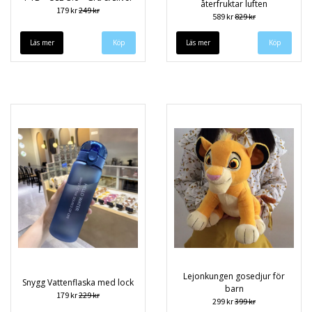
återfruktar luften
179 kr
249 kr
589 kr
829 kr
Läs mer
Köp
Läs mer
Lejonkungen gosedjur för
Snygg Vattenflaska med lock
barn
179 kr
229 kr
299 kr
399 kr