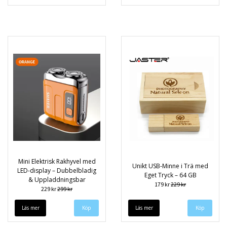
Mini Elektrisk Rakhyvel med
Unikt USB-Minne i Trä med
LED-display – Dubbelbladig
Eget Tryck – 64 GB
& Uppladdningsbar
179 kr
229 kr
229 kr
299 kr
Läs mer
Köp
Läs mer
Köp