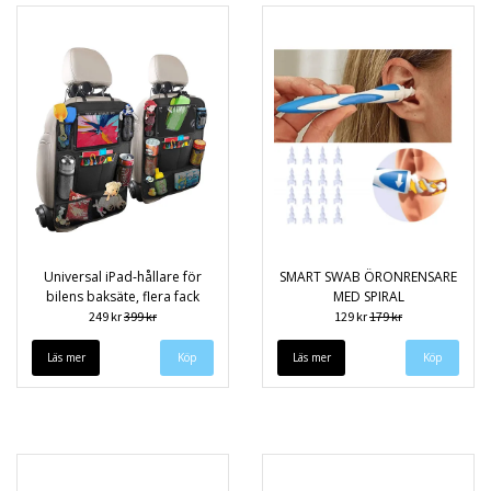
Universal iPad‑hållare för
SMART SWAB ÖRONRENSARE
bilens baksäte, flera fack
MED SPIRAL
249 kr
399 kr
129 kr
179 kr
Läs mer
Köp
Läs mer