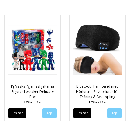
Pj Masks Pyjamashjältarna
Bluetooth Pannband med
Figurer Leksaker Deluxe +
Hörlurar – Sovhörlurar för
Box
Träning & Avkoppling
299 kr
399 kr
179 kr
229 kr
Läs mer
Läs mer
Köp