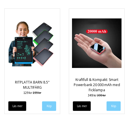
Kraftfull & Kompakt: Smart
RITPLATTA BARN 8.5"
Powerbank 20 000 mAh med
MULTIFÄRG
Ficklampa
129 kr
199 kr
349 kr
399 kr
Läs mer
Köp
Läs mer
Köp