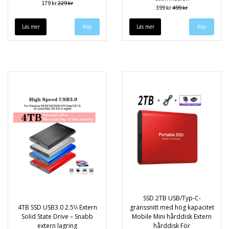
179 kr
229 kr
399 kr
499 kr
Läs mer
Köp
Läs mer
Köp
SSD 2TB USB/Typ-C-
4TB SSD USB3.0 2.5\\ Extern
gränssnitt med hög kapacitet
Solid State Drive – Snabb
Mobile Mini hårddisk Extern
extern lagring
hårddisk För