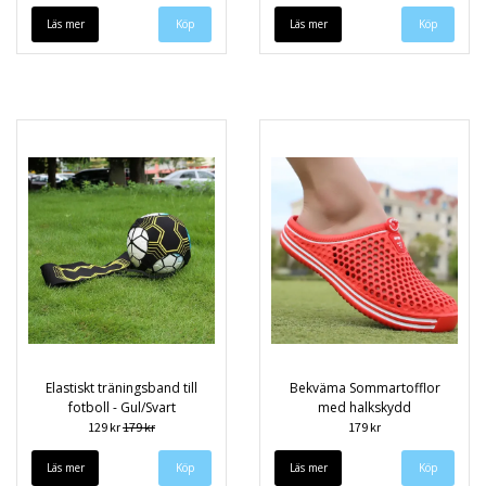
Läs mer
Köp
Läs mer
Elastiskt träningsband till
Bekväma Sommartofflor
fotboll - Gul/Svart
med halkskydd
129 kr
179 kr
179 kr
Läs mer
Läs mer
Köp