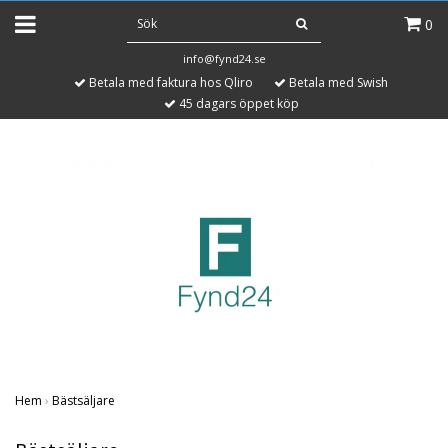
0
info@fynd24.se
Betala med faktura hos Qliro
Betala med Swish
45 dagars öppet köp
Hem
›
Bästsäljare