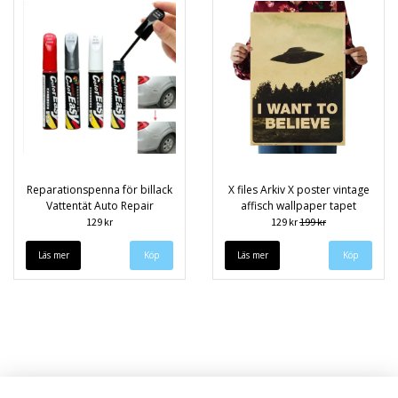
Reparationspenna för billack
X files Arkiv X poster vintage
Vattentät Auto Repair
affisch wallpaper tapet
129 kr
129 kr
199 kr
Läs mer
Köp
Läs mer