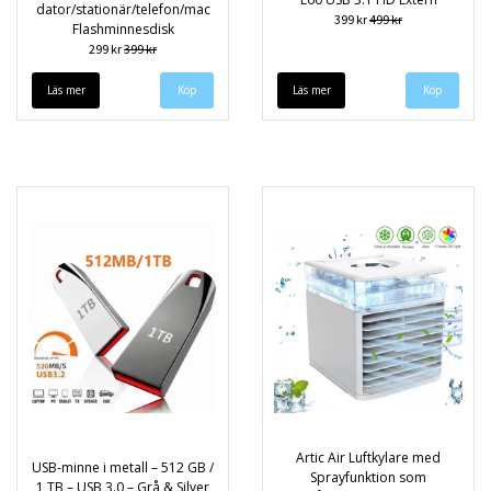
dator/stationär/telefon/mac
399 kr
499 kr
Flashminnesdisk
299 kr
399 kr
Läs mer
Köp
Läs mer
Artic Air Luftkylare med
USB-minne i metall – 512 GB /
Sprayfunktion som
1 TB – USB 3.0 – Grå & Silver