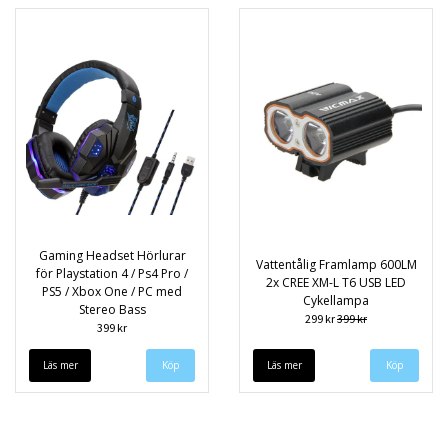
Gaming Headset Hörlurar
Vattentålig Framlamp 600LM
för Playstation 4 / Ps4 Pro /
2x CREE XM-L T6 USB LED
PS5 / Xbox One / PC med
Cykellampa
Stereo Bass
299 kr
399 kr
399 kr
Läs mer
Köp
Läs mer