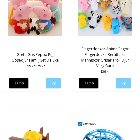
Fingerdockor Anime Sagor
Greta Gris Peppa Pig
Fingerdocka Berättelse
Gosedjur Familj Set Deluxe
Människor Grisar Troll Djur
Varg Barn
699 kr
829 kr
129 kr
Läs mer
Läs mer
Köp