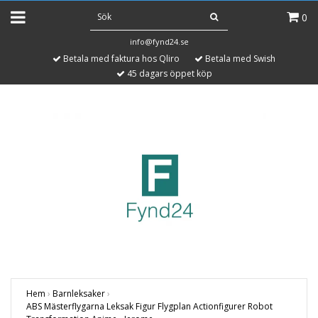
0
info@fynd24.se
Betala med faktura hos Qliro
Betala med Swish
45 dagars öppet köp
Hem
›
Barnleksaker
›
ABS Mästerflygarna Leksak Figur Flygplan Actionfigurer Robot