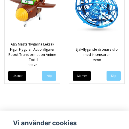
ABS Mästerflygarna Leksak
Figur Flygplan Actionfigurer
Självflygande drönare ufo
Robot Transformation Anime
med ir-sensorer
- Todd
299 kr
399 kr
Läs mer
Läs mer
Köp
Vi använder cookies