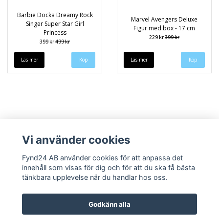
Barbie Docka Dreamy Rock
Marvel Avengers Deluxe
Singer Super Star Girl
Figur med box - 17 cm
Princess
229 kr
399 kr
399 kr
499 kr
Läs mer
Läs mer
Köp
Vi använder cookies
Fynd24 AB använder cookies för att anpassa det
innehåll som visas för dig och för att du ska få bästa
Kontakt
Om oss
Blogga om oss
Köpvillkor
Returpolicy & Garanti
tänkbara upplevelse när du handlar hos oss.
Godkänn alla