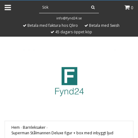
0
info@fynd24.se
Betala med faktura hos Qliro
Betala med Swish
45 dagars öppet köp
Hem
›
Barnleksaker
›
Superman Stålmannen Deluxe figur + box med inbyggt ljud