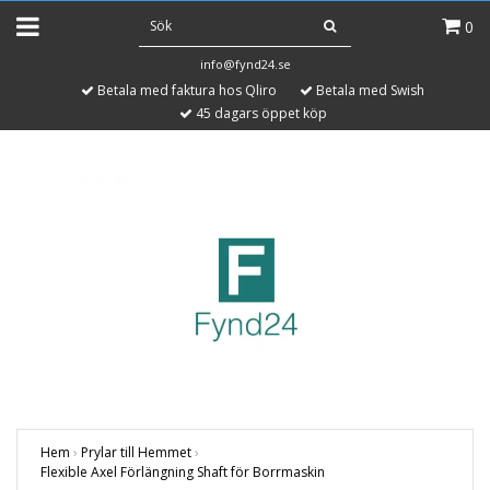
0
info@fynd24.se
Betala med faktura hos Qliro
Betala med Swish
45 dagars öppet köp
Hem
›
Prylar till Hemmet
›
Flexible Axel Förlängning Shaft för Borrmaskin