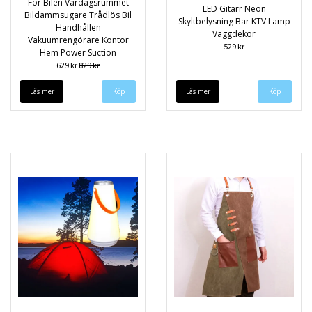
För Bilen Vardagsrummet
LED Gitarr Neon
Bildammsugare Trådlös Bil
Skyltbelysning Bar KTV Lamp
Handhållen
Väggdekor
Vakuumrengörare Kontor
529 kr
Hem Power Suction
629 kr
829 kr
Läs mer
Läs mer