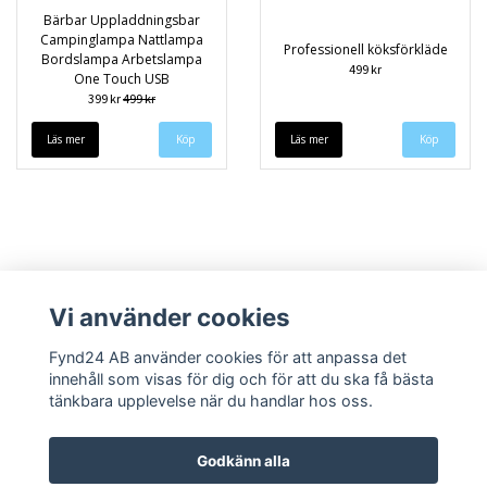
Bärbar Uppladdningsbar
Campinglampa Nattlampa
Professionell köksförkläde
Bordslampa Arbetslampa
499 kr
One Touch USB
399 kr
499 kr
Läs mer
Läs mer
Köp
Vi använder cookies
Fynd24 AB använder cookies för att anpassa det
innehåll som visas för dig och för att du ska få bästa
Kontakt
Om oss
Blogga om oss
Köpvillkor
Returpolicy & Garanti
tänkbara upplevelse när du handlar hos oss.
Godkänn alla