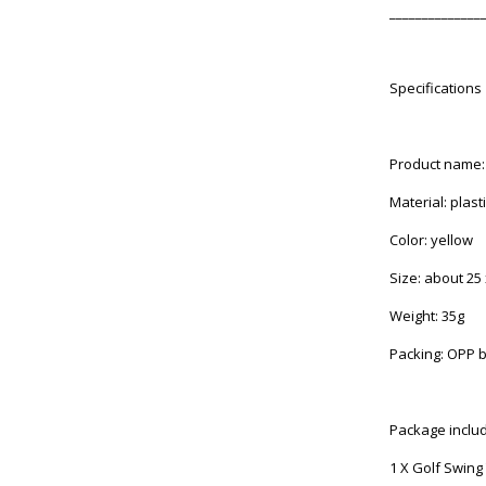
______________
Specifications
Product name: 
Material: plast
Color: yellow
Size: about 25 
Weight: 35g
Packing: OPP 
Package inclu
1 X Golf Swing 