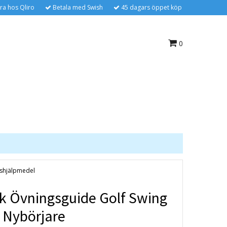
ra hos Qliro
Betala med Swish
45 dagars öppet köp
0
gshjälpmedel
sk Övningsguide Golf Swing
r Nybörjare