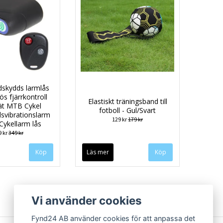
dskydds larmlås
ös fjärrkontroll
Elastiskt träningsband till
ät MTB Cykel
fotboll - Gul/Svart
svibrationslarm
129 kr
179 kr
ykellarm lås
9 kr
349 kr
Läs mer
Vi använder cookies
Fynd24 AB använder cookies för att anpassa det