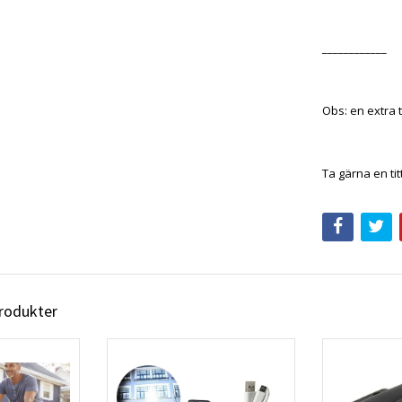
____________
Obs: en extra 
Ta gärna en tit
produkter