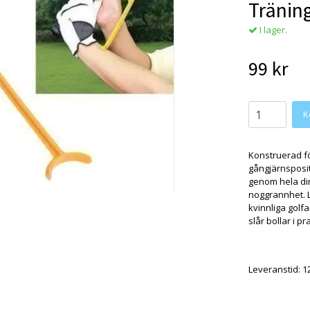
Tränin
I lager.
99 kr
Konstruerad fö
gångjärnsposit
genom hela din
noggrannhet. L
kvinnliga golf
slår bollar i p
Leveranstid: 12