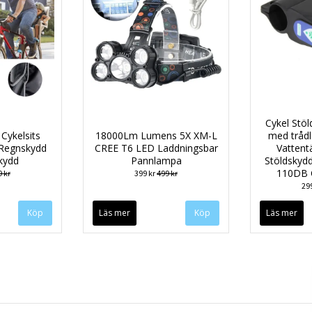
Cykel Stöl
Cykelsits
18000Lm Lumens 5X XM-L
med trådl
Regnskydd
CREE T6 LED Laddningsbar
Vattent
kydd
Pannlampa
Stöldskydd
110DB C
 kr
399 kr
499 kr
29
Läs mer
Läs mer