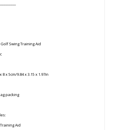
__________
Golf Swing Training Aid
ic
x 8 x 5cm/9.84 x 3.15 x 1.97in
bag packing
des:
Training Aid