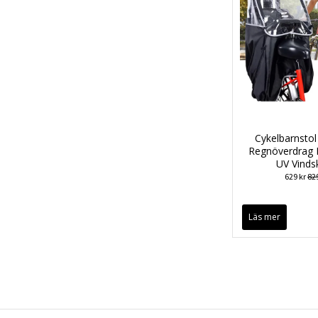
Cykelbarnstol 
Regnöverdrag 
UV Vinds
629 kr
829
Läs mer