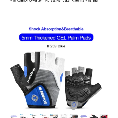
Män Kvinnor Cykel Gym Fitness Handskar Klättring MTB, Blå