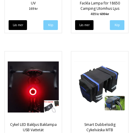
UV
Fackla Lampa för 18650
Camping Utomhus Ljus
169 kr
489 kr
699 kr
Läs mer
Köp
Läs mer
Cykel LED Bakljus Baklampa
Smart Dubbelsidig
USB Vattetät
Cykelväska MTB