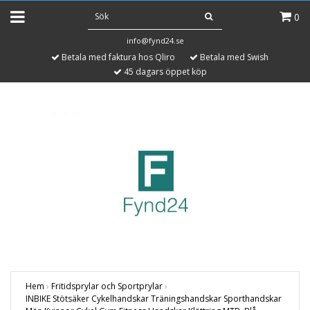
0
info@fynd24.se
Betala med faktura hos Qliro
Betala med Swish
45 dagars öppet köp
Hem
›
Fritidsprylar och Sportprylar
›
INBIKE Stötsäker Cykelhandskar Träningshandskar Sporthandskar