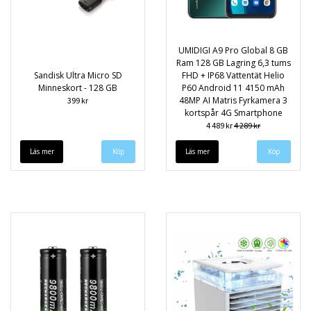
UMIDIGI A9 Pro Global 8 GB
Ram 128 GB Lagring 6,3 tums
Sandisk Ultra Micro SD
FHD + IP68 Vattentät Helio
Minneskort - 128 GB
P60 Android 11 4150 mAh
48MP AI Matris Fyrkamera 3
399 kr
kortspår 4G Smartphone
4 489 kr
4 289 kr
Läs mer
Läs mer
Köp