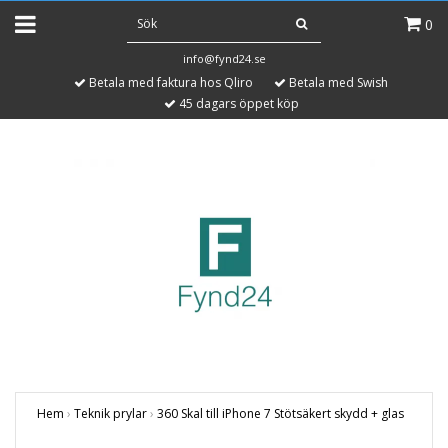
0
info@fynd24.se
Betala med faktura hos Qliro
Betala med Swish
45 dagars öppet köp
Hem
›
Teknik prylar
›
360 Skal till iPhone 7 Stötsäkert skydd + glas