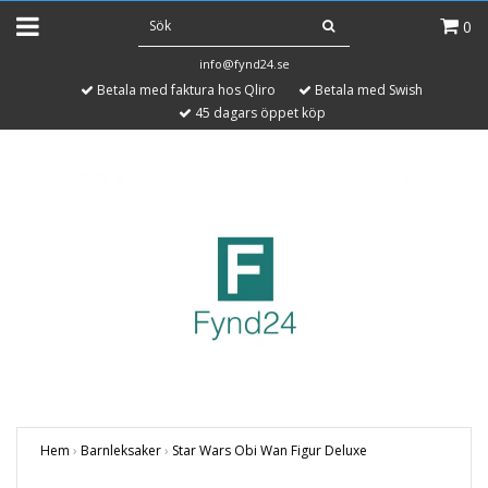
0
info@fynd24.se
Betala med faktura hos Qliro
Betala med Swish
45 dagars öppet köp
Hem
›
Barnleksaker
›
Star Wars Obi Wan Figur Deluxe