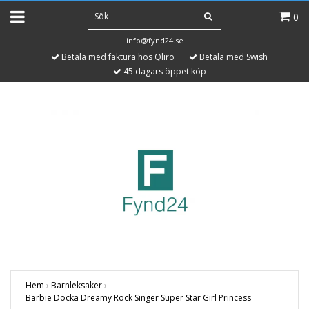
0
info@fynd24.se
Betala med faktura hos Qliro
Betala med Swish
45 dagars öppet köp
Hem
›
Barnleksaker
›
Barbie Docka Dreamy Rock Singer Super Star Girl Princess