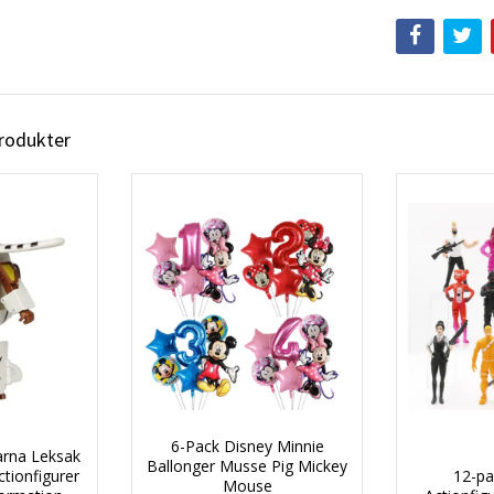
produkter
6-Pack Disney Minnie
arna Leksak
Ballonger Musse Pig Mickey
ctionfigurer
12-pa
Mouse