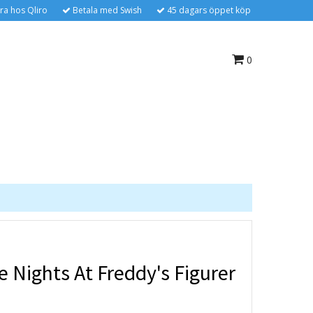
ra hos Qliro
Betala med Swish
45 dagars öppet köp
0
ve Nights At Freddy's Figurer