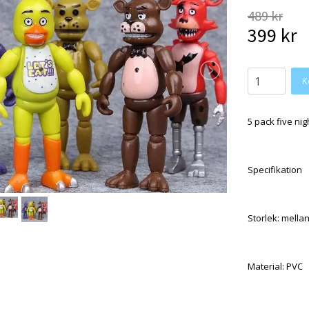
489 kr
399 kr
5 pack five nig
Specifikation
Storlek: mella
Material: PVC