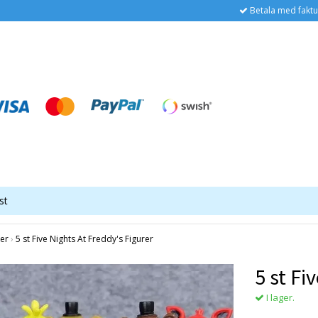
Betala med faktu
st
er
›
5 st Five Nights At Freddy's Figurer
5 st Fi
I lager.