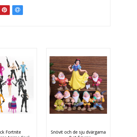
ck Fortnite
Snövit och de sju dvärgarna