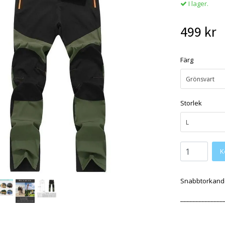
I lager.
499 kr
Färg
Grönsvart
Storlek
L
Snabbtorkande 
______________