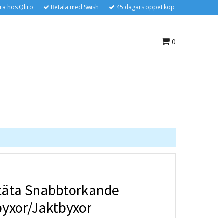
ra hos Qliro
Betala med Swish
45 dagars öppet köp
0
täta Snabbtorkande
byxor/Jaktbyxor