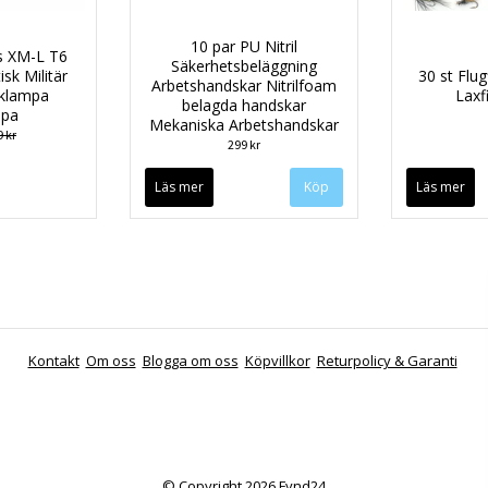
10 par PU Nitril
 XM-L T6
Säkerhetsbeläggning
sk Militär
30 st Flug
Arbetshandskar Nitrilfoam
cklampa
Laxf
belagda handskar
mpa
Mekaniska Arbetshandskar
 kr
299 kr
Läs mer
Köp
Läs mer
Kontakt
Om oss
Blogga om oss
Köpvillkor
Returpolicy & Garanti
© Copyright 2026 Fynd24