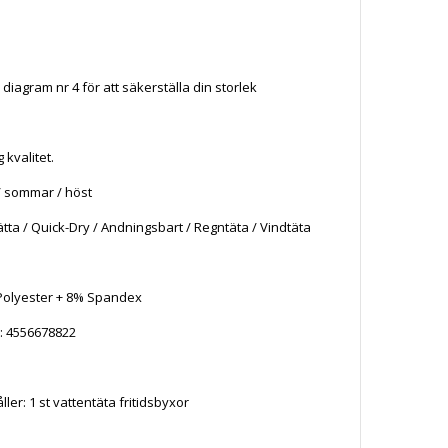
n
d diagram nr 4 för att säkerställa din storlek
 kvalitet.
 / sommar / höst
tta / Quick-Dry / Andningsbart / Regntäta / Vindtäta
 Polyester + 8% Spandex
: 4556678822
ler: 1 st vattentäta fritidsbyxor