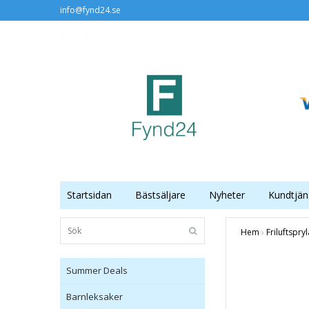
info@fynd24.se
Startsidan
Bästsäljare
Nyheter
Kundtjän
Hem
›
Friluftspry
Summer Deals
Barnleksaker