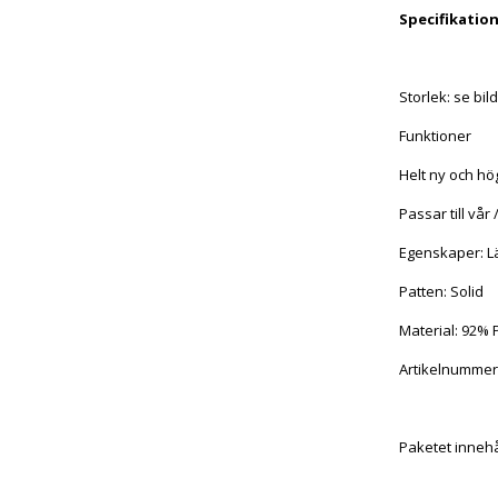
Specifikatio
Storlek: se bil
Funktioner
Helt ny och hög
Passar till vår
Egenskaper: Lä
Patten: Solid
Material: 92%
Artikelnummer
Paketet innehål