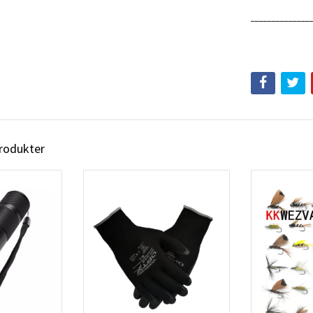
______________
produkter