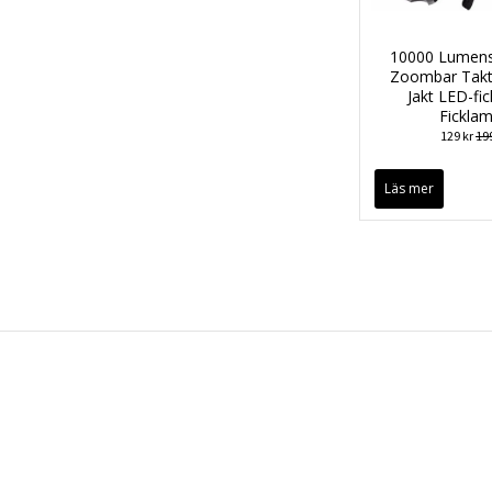
10000 Lumens
Zoombar Takti
Jakt LED-fi
Fickla
129 kr
199
Läs mer