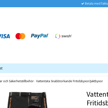
Betala med faktu
st
lar och Säkerhetstillbehör
›
Vattentäta Snabbtorkande Fritidsbyxor/Jaktbyxor
Vatten
Fritids