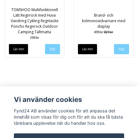
TOMSHOO Multifunktionell
Lätt Regnrock med Huva
Brand- och
Vandring Cykling Regntäcke
kolmonoxidvarnare med
Poncho Regnrock Outdoor
display
Camping Tältmatta
499 kr
829 kr
399 kr
Läs mer
Köp
Läs mer
Vi använder cookies
Fynd24 AB använder cookies för att anpassa det
innehåll som visas för dig och för att du ska få bästa
Kontakt
Om oss
Blogga om oss
Köpvillkor
Returpolicy & Garanti
tänkbara upplevelse när du handlar hos oss.