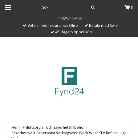
0
info@fynd24.se
Betala med faktura hos Qliro
Betala med Swish
45 dagars öppet köp
Hem
›
Friluftsprylar och Säkerhetstillbehör
›
Säkerhetsväst Arbetsväst Verktygsväst Work Wear SFV Reflekt High