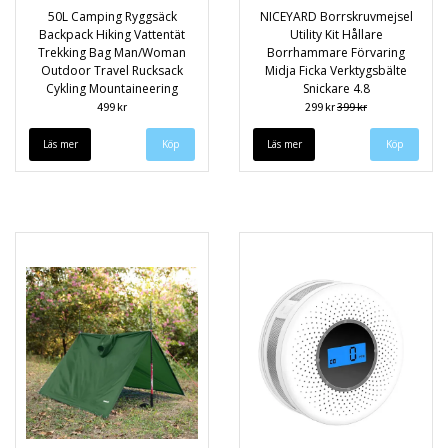
50L Camping Ryggsäck
NICEYARD Borrskruvmejsel
Backpack Hiking Vattentät
Utility Kit Hållare
Trekking Bag Man/Woman
Borrhammare Förvaring
Outdoor Travel Rucksack
Midja Ficka Verktygsbälte
Cykling Mountaineering
Snickare 4.8
499 kr
299 kr
399 kr
Läs mer
Köp
Läs mer