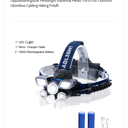
Uppladdningsbar Headlight Vattentät Head Torch for Outdoor
Utomhus Cykling Hiking Friluft