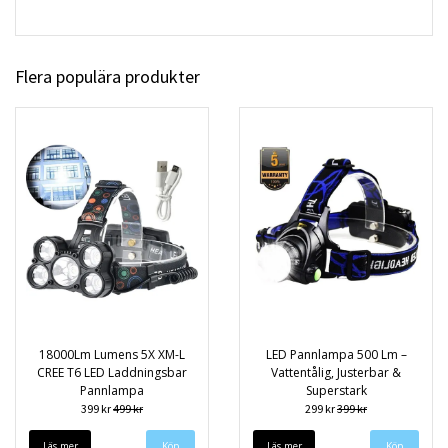
Flera populära produkter
18000Lm Lumens 5X XM-L
LED Pannlampa 500 Lm –
CREE T6 LED Laddningsbar
Vattentålig, Justerbar &
Pannlampa
Superstark
399 kr
499 kr
299 kr
399 kr
Läs mer
Läs mer