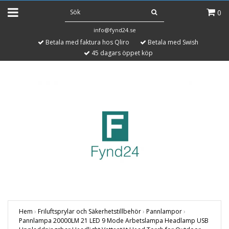
0
info@fynd24.se
Betala med faktura hos Qliro
Betala med Swish
45 dagars öppet köp
Hem
›
Friluftsprylar och Säkerhetstillbehör
›
Pannlampor
›
Pannlampa 20000LM 21 LED 9 Mode Arbetslampa Headlamp USB