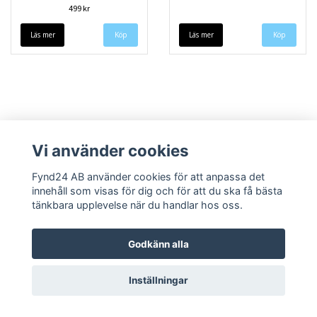
499 kr
Läs mer
Läs mer
Vi använder cookies
Fynd24 AB använder cookies för att anpassa det
innehåll som visas för dig och för att du ska få bästa
Kontakt
Om oss
Blogga om oss
Köpvillkor
Returpolicy & Garanti
tänkbara upplevelse när du handlar hos oss.
Godkänn alla
Inställningar
© Copyright 2026 Fynd24
Powered by Quickbutik