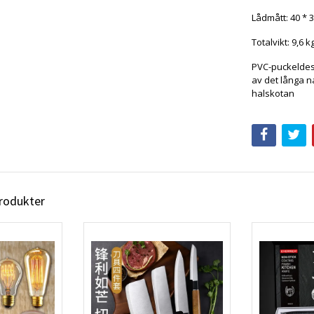
Lådmått: 40 * 
Totalvikt: 9,6 k
PVC-puckeldes
av det långa n
halskotan
produkter