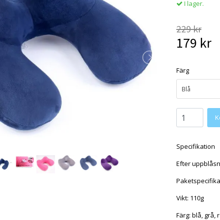
I lager.
229 kr
179 kr
Färg
Blå
Specifikation
Efter uppblåsn
Paketspecifikat
Vikt: 110g
Färg: blå, grå, r