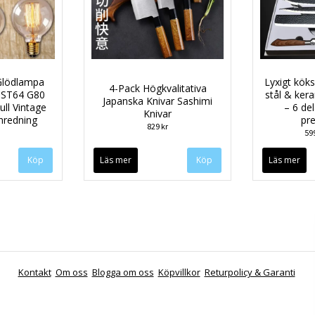
Glödlampa
Lyxigt köksk
4-Pack Högkvalitativa
 ST64 G80
stål & ker
Japanska Knivar Sashimi
ll Vintage
– 6 de
Knivar
nredning
pr
829 kr
59
Köp
Läs mer
Läs mer
Kontakt
Om oss
Blogga om oss
Köpvillkor
Returpolicy & Garanti