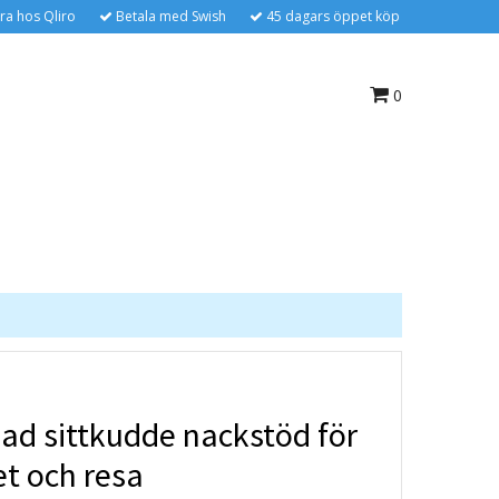
ra hos Qliro
Betala med Swish
45 dagars öppet köp
0
ad sittkudde nackstöd för
 och resa