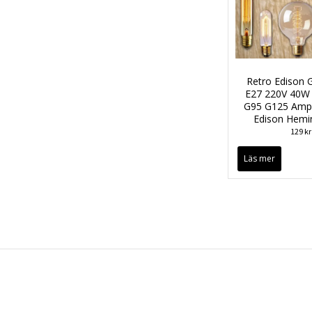
Retro Edison 
E27 220V 40W
G95 G125 Ampu
Edison Hemi
129 kr
Läs mer