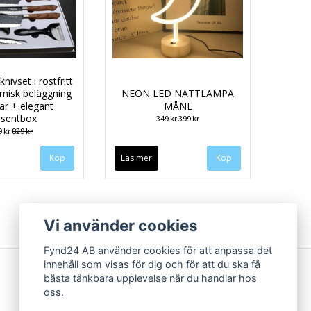
nivset i rostfritt
amisk beläggning
NEON LED NATTLAMPA
lar + elegant
MÅNE
esentbox
349 kr
399 kr
9 kr
829 kr
Läs mer
Vi använder cookies
Fynd24 AB använder cookies för att anpassa det
innehåll som visas för dig och för att du ska få
bästa tänkbara upplevelse när du handlar hos
oss.