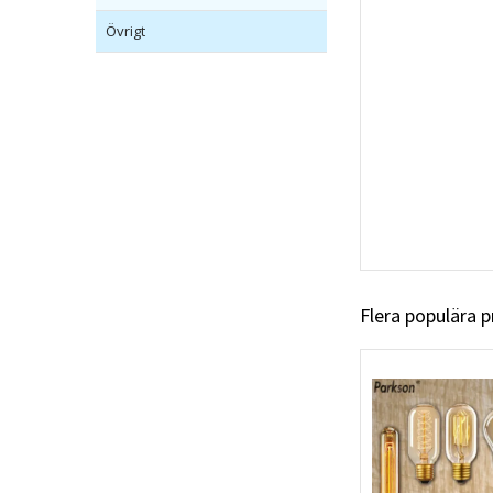
Övrigt
Flera populära 