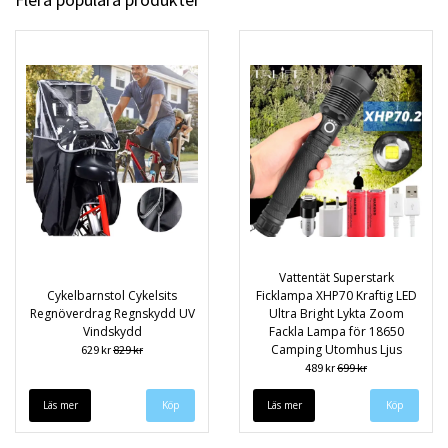
Vattentät Superstark
Cykelbarnstol Cykelsits
Ficklampa XHP70 Kraftig LED
Regnöverdrag Regnskydd UV
Ultra Bright Lykta Zoom
Vindskydd
Fackla Lampa för 18650
Camping Utomhus Ljus
629 kr
829 kr
489 kr
699 kr
Läs mer
Läs mer