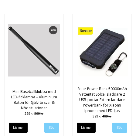
Solar Power Bank 50000mAh
Mini Baseballklubba med
Vattentät Solcellsladdare 2
LED-ficklampa – Aluminium
USB-portar Extern laddare
Baton för Självförsvar &
Powerbank för Xiaomi
Nödsituationer
Iphone med LED-ljus
299 kr
399 kr
399 kr
499 kr
Läs mer
Läs mer
Köp