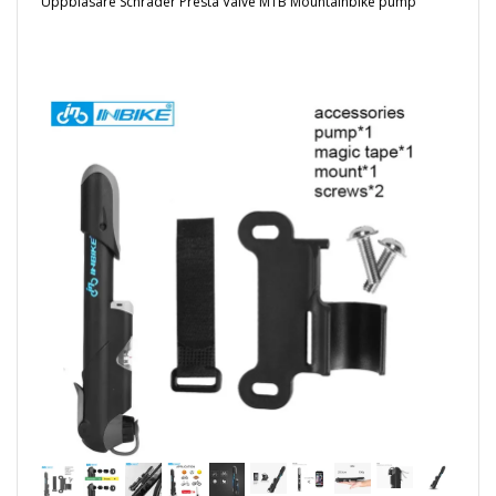
Uppblåsare Schrader Presta Valve MTB Mountainbike pump