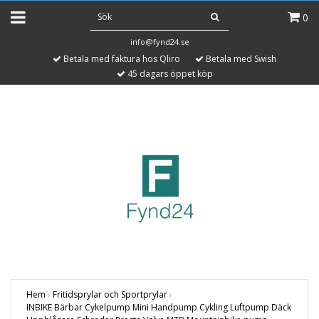
0
info@fynd24.se
Betala med faktura hos Qliro
Betala med Swish
45 dagars öppet köp
Hem
›
Fritidsprylar och Sportprylar
›
INBIKE Bärbar Cykelpump Mini Handpump Cykling Luftpump Däck