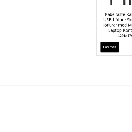
Kabelfäste Ka
USB-hållare Sk
Hörlurar med M
Laptop Kon
129 kr
179
Läs mer