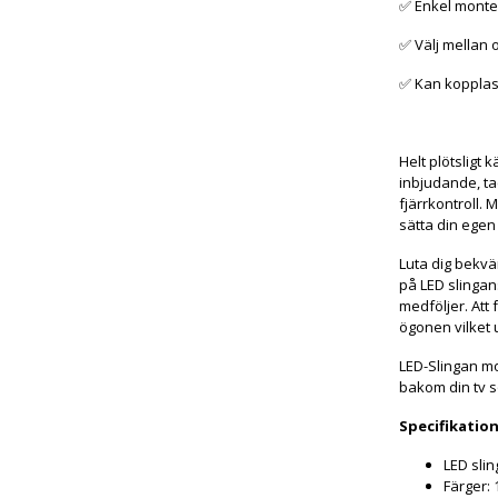
✅ Enkel monter
✅ Välj mellan o
✅ Kan kopplas 
Helt plötsligt
inbjudande, ta
fjärrkontroll. 
sätta din egen
Luta dig bekväm
på LED slinga
medföljer. Att
ögonen vilket u
LED-Slingan mo
bakom din tv s
Specifikation
LED sli
Färger: 