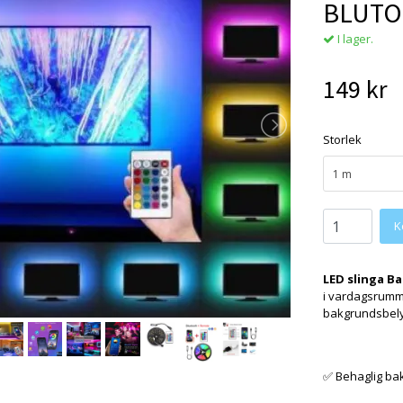
BLUT
I lager.
149 kr
Storlek
1 m
LED slinga Ba
i vardagsrumm
bakgrundsbelys
✅ Behaglig bak