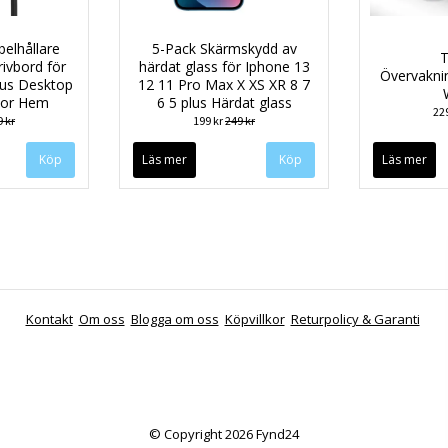
belhållare
5-Pack Skärmskydd av
T
rivbord för
härdat glass för Iphone 13
Övervakn
us Desktop
12 11 Pro Max X XS XR 8 7
tor Hem
6 5 plus Härdat glass
22
 kr
199 kr
249 kr
Läs mer
Köp
Läs mer
Kontakt
Om oss
Blogga om oss
Köpvillkor
Returpolicy & Garanti
© Copyright 2026 Fynd24