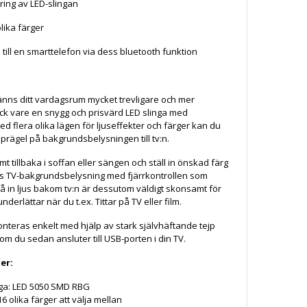
ing av LED-slingan
lika färger
till en smarttelefon via dess bluetooth funktion
 känns ditt vardagsrum mycket trevligare och mer
ck vare en snygg och prisvärd LED slinga med
Med flera olika lägen för ljuseffekter och färger kan du
 prägel på bakgrundsbelysningen till tv:n.
t tillbaka i soffan eller sängen och ställ in önskad färg
ns TV-bakgrundsbelysning med fjärrkontrollen som
 få in ljus bakom tv:n är dessutom väldigt skonsamt för
nderlättar när du t.ex. Tittar på TV eller film.
nteras enkelt med hjälp av stark självhäftande tejp
om du sedan ansluter till USB-porten i din TV.
er:
nga: LED 5050 SMD RBG
16 olika färger att välja mellan