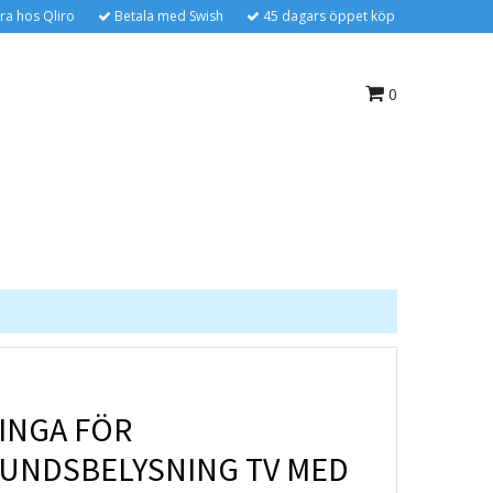
ra hos Qliro
Betala med Swish
45 dagars öppet köp
0
LINGA FÖR
UNDSBELYSNING TV MED