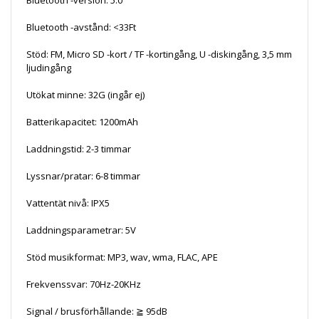
Bluetooth -avstånd: <33Ft
Stöd: FM, Micro SD -kort / TF -kortingång, U -diskingång, 3,5 mm
ljudingång
Utökat minne: 32G (ingår ej)
Batterikapacitet: 1200mAh
Laddningstid: 2-3 timmar
Lyssnar/pratar: 6-8 timmar
Vattentät nivå: IPX5
Laddningsparametrar: 5V
Stöd musikformat: MP3, wav, wma, FLAC, APE
Frekvenssvar: 70Hz-20KHz
Signal / brusförhållande: ≧ 95dB