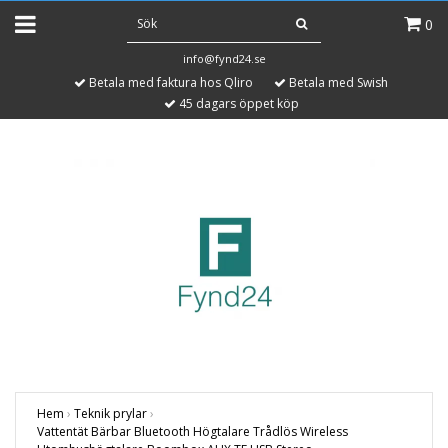
0
info@fynd24.se
Betala med faktura hos Qliro
Betala med Swish
45 dagars öppet köp
Hem
›
Teknik prylar
›
Vattentät Bärbar Bluetooth Högtalare Trådlös Wireless