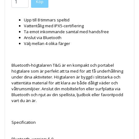
Upp till 8 timmars speltid
Vattentålig med IPX5-certifiering
Ta emot inkommande samtal med handsfree
Anslut via Bluetooth
Välj mellan 4 olika färger
Bluetooth-högtalaren T&G är en kompakt och portabel
högtalare som är perfekt att ta med för att få underhållning
under dina aktiviteter. Högtalaren är byggd i slitstarka och
vattentäta material för att klara av både dåligt väder och
våtrumsmiljöer. Anslut din mobiltelefon eller surfplatta via
Bluetooth och njut av din spellista, ljudbok eller favoritpodd
vart du än är.
Specification
Bluetooth -version: 5.0