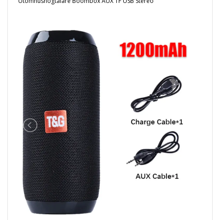
Utomhushögtalare Boombox AUX TF USB Stereo