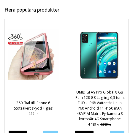
Flera populära produkter
UMIDIGI A9 Pro Global 8 GB
Ram 128 GB Lagring 6,3 tums
360 Skal till iPhone 6
FHD + IP68 Vattentät Helio
Stötsäkert skydd + glas
P60 Android 11 4150 mAh
48MP AI Matris Fyrkamera 3
129 kr
kortspår 4G Smartphone
4 489 kr
4 289 kr