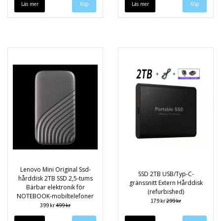
Läs mer
Köp
Läs mer
Köp
Lenovo Mini Original Ssd-
SSD 2TB USB/Typ-C-
hårddisk 2TB SSD 2,5-tums
gränssnitt Extern Hårddisk
Bärbar elektronik för
(refurbished)
NOTEBOOK-mobiltelefoner
179 kr
299 kr
399 kr
499 kr