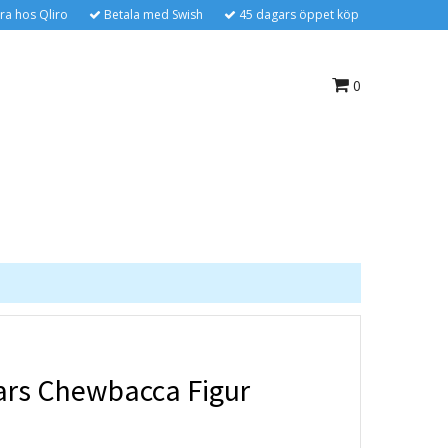
ra hos Qliro
Betala med Swish
45 dagars öppet köp
0
ars Chewbacca Figur