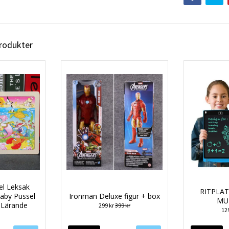
produkter
el Leksak
RITPLAT
aby Pussel
Ironman Deluxe figur + box
MU
 Lärande
299 kr
399 kr
12