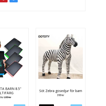
TA BARN 8.5"
Söt Zebra gosedjur för barn
LTIFÄRG
399 kr
9 kr
199 kr