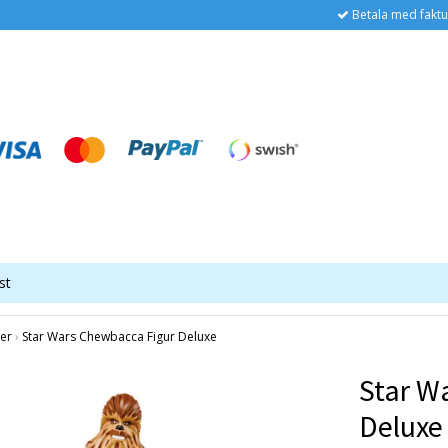
Betala med faktu
st
er
›
Star Wars Chewbacca Figur Deluxe
Star W
Deluxe