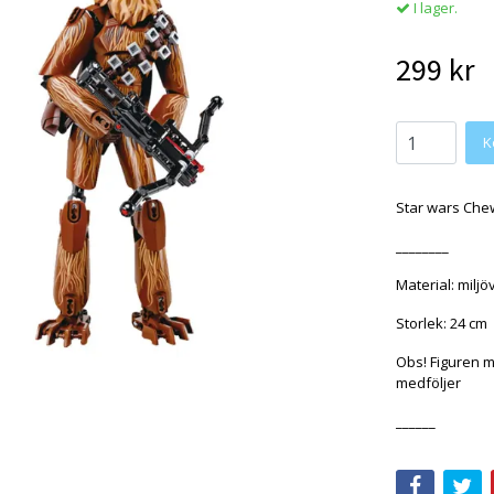
I lager.
299 kr
Star wars Che
________
Material: miljö
Storlek: 24 cm
Obs! Figuren m
medföljer
______