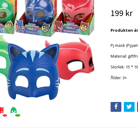
199 kr
Produkten är t
Pj mask (Pyja
Material: giftfr
Storlek: 15 * 1
Ålder: 3+