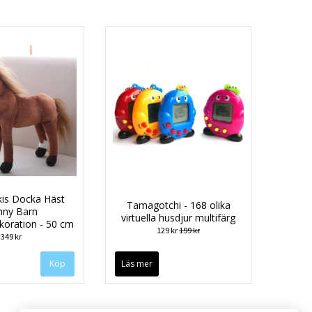
kis Docka Häst
Tamagotchi - 168 olika
nny Barn
virtuella husdjur multifärg
oration - 50 cm
129 kr
199 kr
349 kr
Köp
Läs mer