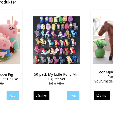
produkter
Stor Mju
eppa Pig
50-pack My Little Pony Mini
Po
 Set Deluxe
Figurer Set
Sovrumsdek
 kr
399 kr
449 kr
Läs mer
Läs mer