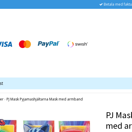
Betala med faktu
st
er
›
PJ Mask Pyjamashjältarna Mask med armband
PJ Mas
med a