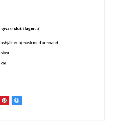
yvärr slut i lager. :(
mashjältarna) mask med armband
i plast
6 cm