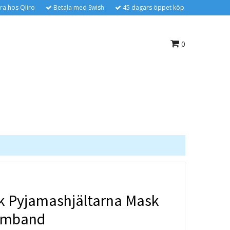
ra hos Qliro
Betala med Swish
45 dagars öppet köp
0
k Pyjamashjältarna Mask
rmband