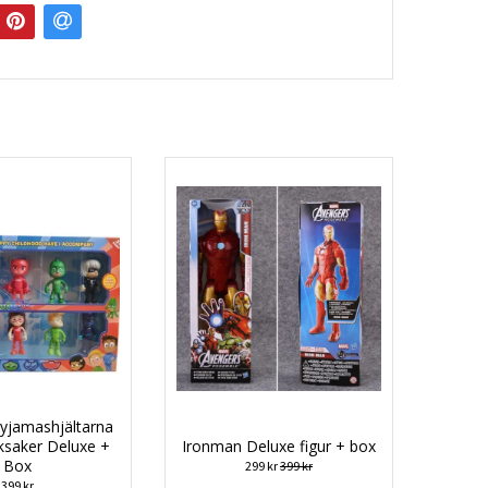
yjamashjältarna
ksaker Deluxe +
Ironman Deluxe figur + box
Box
299 kr
399 kr
399 kr