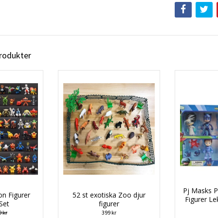
produkter
Pj Masks P
n Figurer
52 st exotiska Zoo djur
Figurer Le
Set
figurer
 kr
399 kr