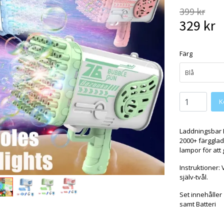
399 kr
329 kr
Färg
Blå
Laddningsbar B
2000+ färggla
lampor för att 
Instruktioner:
själv-tvål.
Set innehåller
samt Batteri