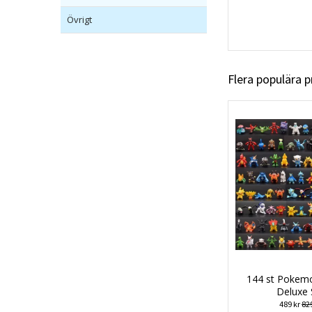
Övrigt
Flera populära 
144 st Pokemo
Deluxe 
489 kr
829