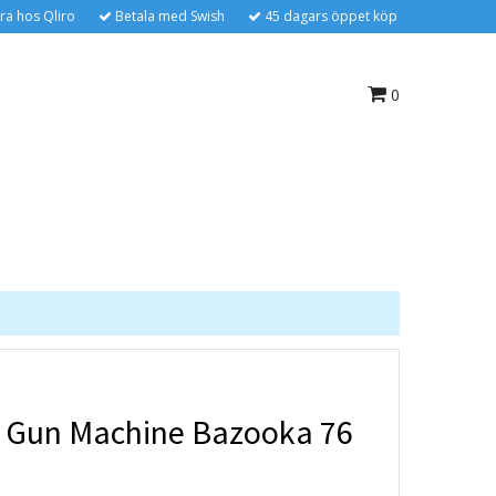
ra hos Qliro
Betala med Swish
45 dagars öppet köp
0
 Gun Machine Bazooka 76